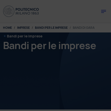
Skip to main content
Skip to page footer
You are here:
HOME
IMPRESE
BANDI PER LE IMPRESE
BANDI DI GARA
Bandi per le imprese
Bandi per le imprese