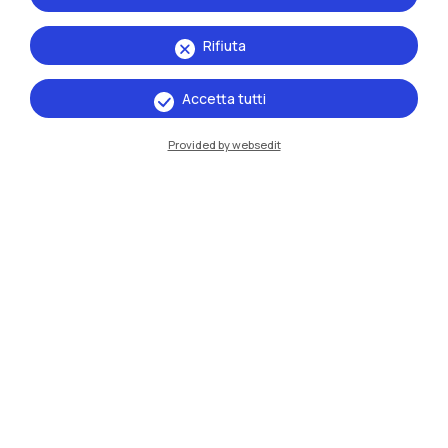
Rifiuta
Accetta tutti
Provided by websedit
IT
EN
Sedi
Milano Leonardo
Milano Bovisa
Cremona