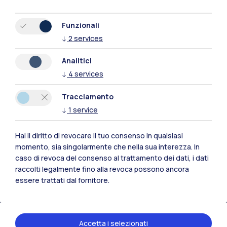
Funzionali
↓
2
services
Analitici
↓
4
services
Tracciamento
↓
1
service
Hai il diritto di revocare il tuo consenso in qualsiasi
Polimi Community
momento, sia singolarmente che nella sua interezza. In
caso di revoca del consenso al trattamento dei dati, i dati
Tutti i siti dell’ecosistema
raccolti legalmente fino alla revoca possono ancora
essere trattati dal fornitore.
Residenze
Frontiere
Esa
Accetta i selezionati