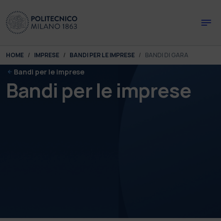
Skip to main content
Skip to page footer
You are here:
HOME
IMPRESE
BANDI PER LE IMPRESE
BANDI DI GARA
Bandi per le imprese
Bandi per le imprese