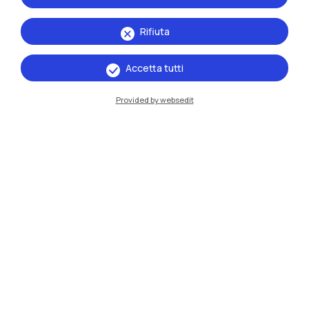
Rifiuta
Accetta tutti
Provided by websedit
IT
EN
Sedi
Milano Leonardo
Milano Bovisa
Cremona