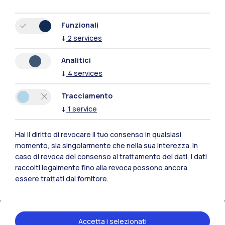
Funzionali
↓
2
services
Analitici
↓
4
services
Tracciamento
↓
1
service
Hai il diritto di revocare il tuo consenso in qualsiasi
Polimi Community
momento, sia singolarmente che nella sua interezza. In
caso di revoca del consenso al trattamento dei dati, i dati
Tutti i siti dell’ecosistema
raccolti legalmente fino alla revoca possono ancora
essere trattati dal fornitore.
Residenze
Frontiere
Esa
Accetta i selezionati