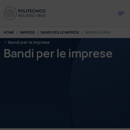
Skip to main content
Skip to page footer
You are here:
HOME
IMPRESE
BANDI PER LE IMPRESE
BANDI DI GARA
Bandi per le imprese
Bandi per le imprese