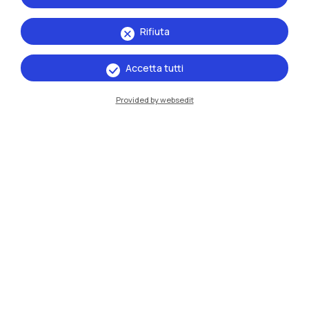
Rifiuta
Accetta tutti
Provided by websedit
IT
EN
Sedi
Milano Leonardo
Milano Bovisa
Cremona