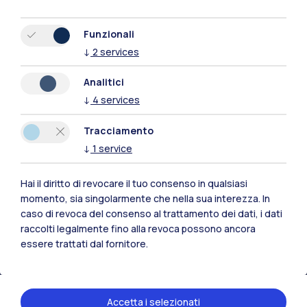
Funzionali
↓
2
services
Analitici
↓
4
services
Tracciamento
↓
1
service
Hai il diritto di revocare il tuo consenso in qualsiasi
Polimi Community
momento, sia singolarmente che nella sua interezza. In
caso di revoca del consenso al trattamento dei dati, i dati
Tutti i siti dell’ecosistema
raccolti legalmente fino alla revoca possono ancora
essere trattati dal fornitore.
Residenze
Frontiere
Esa
Accetta i selezionati