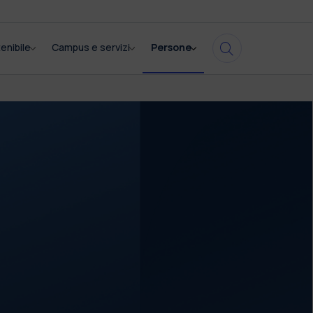
enibile
Campus e servizi
Persone