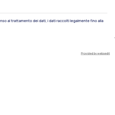
so al trattamento dei dati, i dati raccolti legalmente fino alla
ami di stato
Career Service
Provided by websedit
port
Pok
IT
EN