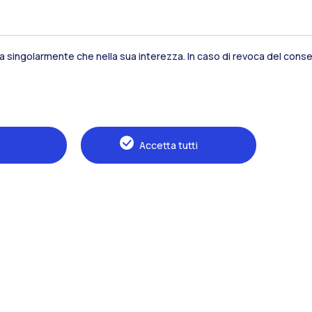
sia singolarmente che nella sua interezza. In caso di revoca del consen
Residenze
Frontiere
Es
Accetta tutti
Alumni
Webeep
S