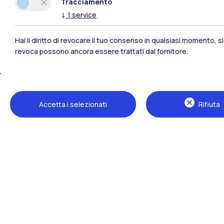
Tracciamento
↓
1
service
Hai il diritto di revocare il tuo consenso in qualsiasi momento, 
revoca possono ancora essere trattati dal fornitore.
Polimi Community
Accetta i selezionati
Rifiuta
Tutti i siti dell’ecosistema