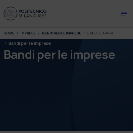
Skip to main content
Skip to page footer
You are here:
HOME
IMPRESE
BANDI PER LE IMPRESE
BANDI DI GARA
Bandi per le imprese
Bandi per le imprese