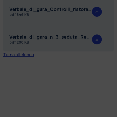
Verbale_di_gara_Controlli_ristorazione_2_seduta_Rep._41.pdf
pdf
846 KB
Verbale_di_gara_n_3_seduta_Rep._89.pdf
pdf
290 KB
Torna all'elenco