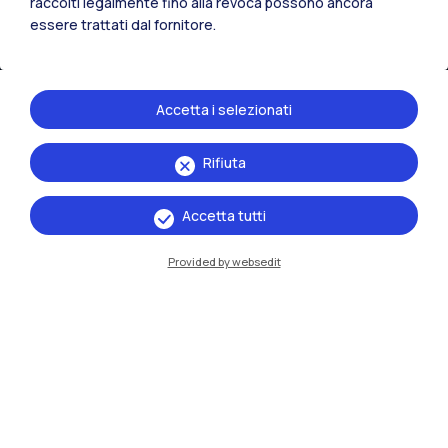
raccolti legalmente fino alla revoca possono ancora
IT
EN
essere trattati dal fornitore.
Sedi
Milano Leonardo
Accetta i selezionati
Milano Bovisa
Rifiuta
Cremona
Lecco
Accetta tutti
Mantova
Provided by websedit
Piacenza
Xi'an
Naviga il sito