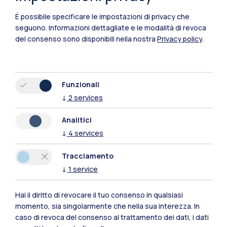
È possibile specificare le impostazioni di privacy che
Polimi Community
seguono.
Informazioni dettagliate e le modalità di revoca
Tutti i siti dell’ecosistema
del consenso sono disponibili nella nostra
Privacy policy
.
Residenze
Frontiere
Esa
Funzionali
↓
2
services
Analitici
↓
4
services
Tracciamento
↓
1
service
Hai il diritto di revocare il tuo consenso in qualsiasi
momento, sia singolarmente che nella sua interezza. In
caso di revoca del consenso al trattamento dei dati, i dati