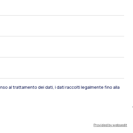
ami di stato
Career Service
port
Pok
so al trattamento dei dati, i dati raccolti legalmente fino alla
IT
EN
Provided by websedit