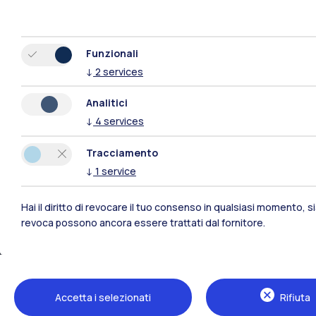
Funzionali
↓
2
services
Analitici
Polimi Community
↓
4
services
Tracciamento
Tutti i siti dell’ecosistema
↓
1
service
Hai il diritto di revocare il tuo consenso in qualsiasi momento, 
revoca possono ancora essere trattati dal fornitore.
Accetta i selezionati
Rifiuta