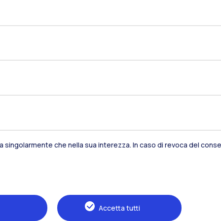
Residenze
Frontiere
Es
Alumni
Webeep
S
sia singolarmente che nella sua interezza. In caso di revoca del consen
Accetta tutti