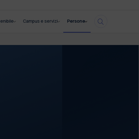
enibile
Campus e servizi
Persone