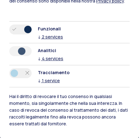
del consenso sono disponibili nella nostra
Privacy policy
.
Funzionali
↓
2
services
Analitici
↓
4
services
Tracciamento
↓
1
service
Polimi Community
Hai il diritto di revocare il tuo consenso in qualsiasi
momento, sia singolarmente che nella sua interezza. In
Tutti i siti dell’ecosistema
caso di revoca del consenso al trattamento dei dati, i dati
raccolti legalmente fino alla revoca possono ancora
essere trattati dal fornitore.
Residenze
Frontiere
Esa