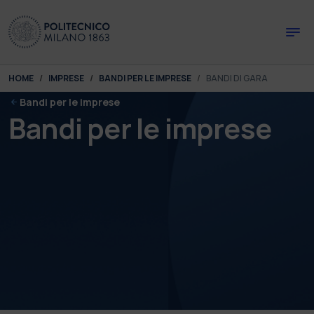
Skip to main content
Skip to page footer
You are here:
HOME
IMPRESE
BANDI PER LE IMPRESE
BANDI DI GARA
Bandi per le imprese
Bandi per le imprese