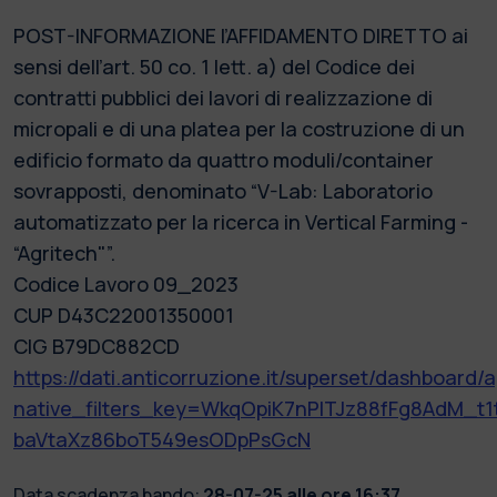
POST-INFORMAZIONE l’AFFIDAMENTO DIRETTO ai
sensi dell’art. 50 co. 1 lett. a) del Codice dei
contratti pubblici dei lavori di realizzazione di
micropali e di una platea per la costruzione di un
edificio formato da quattro moduli/container
sovrapposti, denominato “V-Lab: Laboratorio
automatizzato per la ricerca in Vertical Farming -
“Agritech"”.
Codice Lavoro 09_2023
CUP D43C22001350001
CIG B79DC882CD
https://dati.anticorruzione.it/superset/dashboard/a
native_filters_key=WkqOpiK7nPlTJz88fFg8AdM_t1
baVtaXz86boT549esODpPsGcN
Data scadenza bando:
28-07-25 alle ore 16:37