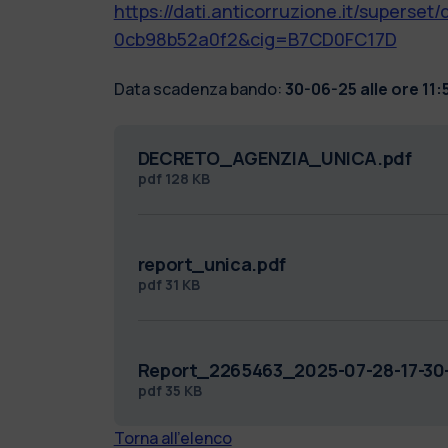
https://dati.anticorruzione.it/supers
0cb98b52a0f2&cig=B7CD0FC17D
Data scadenza bando:
30-06-25 alle ore 11:
DECRETO_AGENZIA_UNICA.pdf
pdf
128 KB
report_unica.pdf
pdf
31 KB
Report_2265463_2025-07-28-17-30-
pdf
35 KB
Torna all'elenco