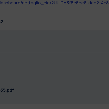
et/dashboard/dettaglio_cig/?UUID=3f8c6ee8-ded2-4c
52
35.pdf