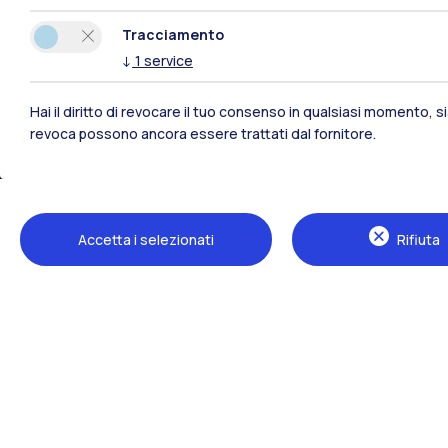
Tracciamento
↓
1
service
Hai il diritto di revocare il tuo consenso in qualsiasi momento, 
revoca possono ancora essere trattati dal fornitore.
Polimi Community
Accetta i selezionati
Rifiuta
Tutti i siti dell’ecosistema