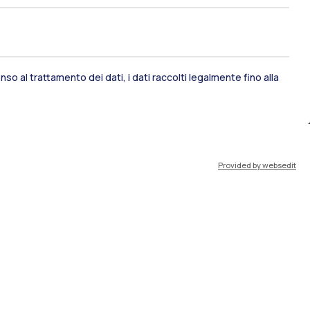
so al trattamento dei dati, i dati raccolti legalmente fino alla
ami di stato
Career Service
Provided by websedit
port
Pok
IT
EN