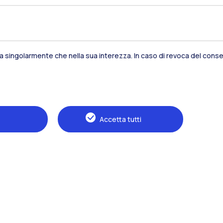
sia singolarmente che nella sua interezza. In caso di revoca del consen
Residenze
Frontiere
Es
Accetta tutti
Alumni
Webeep
S