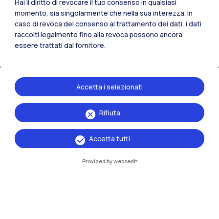
Hai il diritto di revocare il tuo consenso in qualsiasi
momento, sia singolarmente che nella sua interezza. In
caso di revoca del consenso al trattamento dei dati, i dati
Residenze
Frontiere
Esa
raccolti legalmente fino alla revoca possono ancora
essere trattati dal fornitore.
Accetta i selezionati
Rifiuta
Accetta tutti
Provided by websedit
IT
EN
Sedi
Milano Leonardo