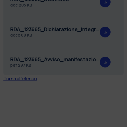
doc
205 KB
RDA_123665_Dichiarazione_integrative_al_DGUE.docx
docx
69 KB
RDA_123665_Avviso_manifestazione_interesse_fino_140_PROT.pdf
pdf
297 KB
Torna all'elenco