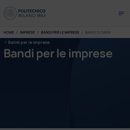
Skip to main content
Skip to page footer
You are here:
HOME
IMPRESE
BANDI PER LE IMPRESE
BANDI DI GARA
Bandi per le imprese
Bandi per le imprese