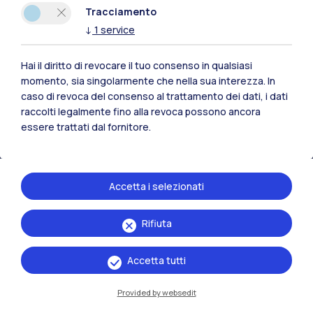
Polimi Community
Tracciamento
↓
1
service
Tutti i siti dell’ecosistema
Hai il diritto di revocare il tuo consenso in qualsiasi
Residenze
Frontiere
Esa
momento, sia singolarmente che nella sua interezza. In
caso di revoca del consenso al trattamento dei dati, i dati
raccolti legalmente fino alla revoca possono ancora
essere trattati dal fornitore.
Accetta i selezionati
Rifiuta
Accetta tutti
Provided by websedit
IT
EN