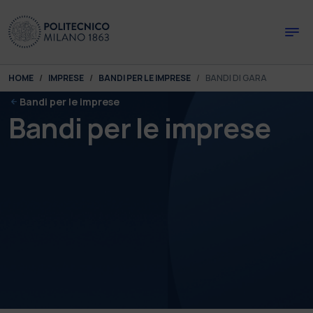
Skip to main content
Skip to page footer
You are here:
HOME
IMPRESE
BANDI PER LE IMPRESE
BANDI DI GARA
Bandi per le imprese
Bandi per le imprese