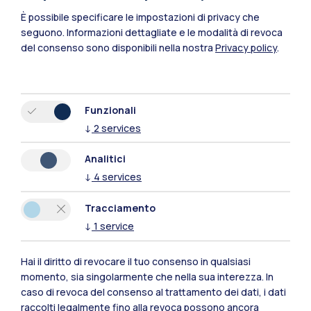
È possibile specificare le impostazioni di privacy che
seguono.
Informazioni dettagliate e le modalità di revoca
del consenso sono disponibili nella nostra
Privacy policy
.
Funzionali
↓
2
services
Analitici
↓
4
services
Tracciamento
↓
1
service
Polimi Community
Hai il diritto di revocare il tuo consenso in qualsiasi
Tutti i siti dell’ecosistema
momento, sia singolarmente che nella sua interezza. In
caso di revoca del consenso al trattamento dei dati, i dati
raccolti legalmente fino alla revoca possono ancora