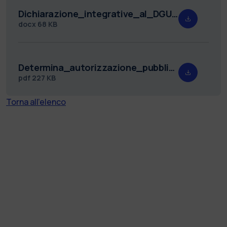
Dichiarazione_integrative_al_DGUE_Molinari.docx
docx
68 KB
Determina_autorizzazione_pubblicazione_avviso_Molinari_PROT..pdf
pdf
227 KB
Torna all'elenco