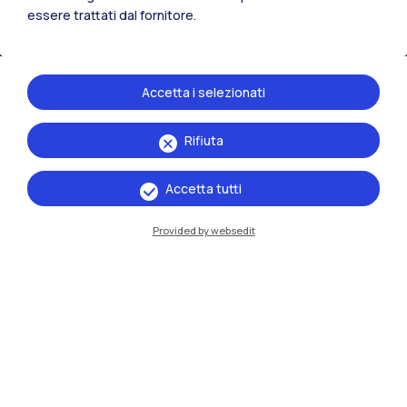
Residenze
Frontiere
Esa
essere trattati dal fornitore.
Accetta i selezionati
Rifiuta
Accetta tutti
Provided by websedit
IT
EN
Sedi
Milano Leonardo
Milano Bovisa