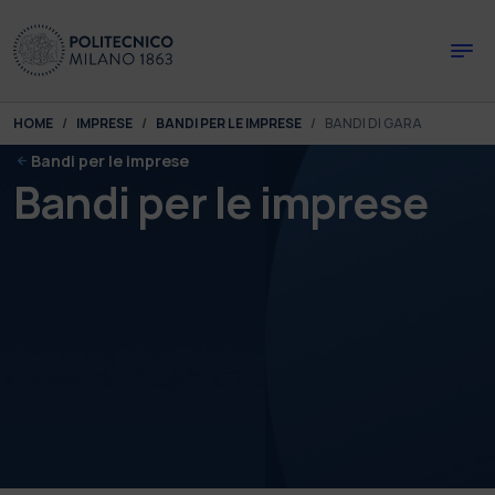
Skip to main content
Skip to page footer
You are here:
HOME
IMPRESE
BANDI PER LE IMPRESE
BANDI DI GARA
Bandi per le imprese
Bandi per le imprese