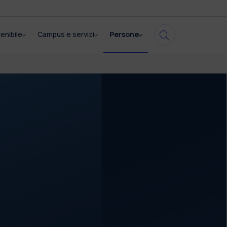
enibile
Campus e servizi
Persone