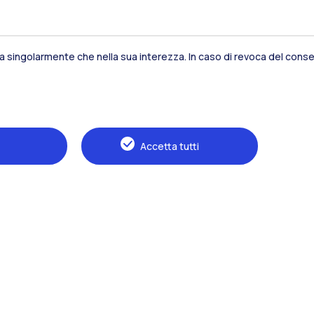
sia singolarmente che nella sua interezza. In caso di revoca del consen
Residenze
Frontiere
Es
Accetta tutti
Alumni
Webeep
S