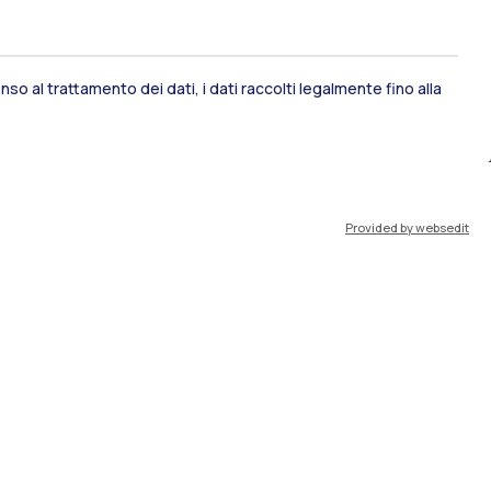
so al trattamento dei dati, i dati raccolti legalmente fino alla
ami di stato
Career Service
Provided by websedit
port
Pok
IT
EN