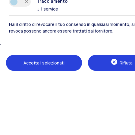
Tracciamento
↓
1
service
Hai il diritto di revocare il tuo consenso in qualsiasi momento, 
revoca possono ancora essere trattati dal fornitore.
Polimi Community
Accetta i selezionati
Rifiuta
Tutti i siti dell’ecosistema