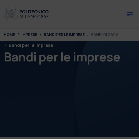
Skip to main content
Skip to page footer
You are here:
HOME
IMPRESE
BANDI PER LE IMPRESE
BANDI DI GARA
Bandi per le imprese
Bandi per le imprese