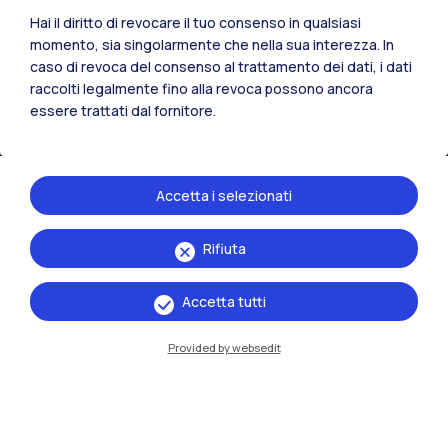
Hai il diritto di revocare il tuo consenso in qualsiasi
momento, sia singolarmente che nella sua interezza. In
Residenze
Frontiere
Esa
caso di revoca del consenso al trattamento dei dati, i dati
raccolti legalmente fino alla revoca possono ancora
essere trattati dal fornitore.
Accetta i selezionati
Rifiuta
Accetta tutti
Provided by websedit
IT
EN
Sedi