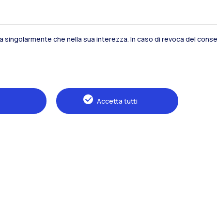
sia singolarmente che nella sua interezza. In caso di revoca del consen
Residenze
Frontiere
Es
Accetta tutti
Alumni
Webeep
S