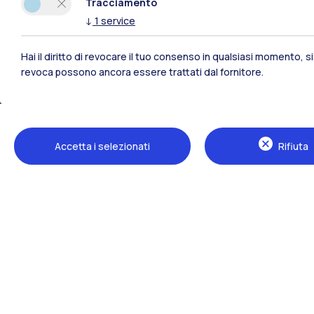
Tracciamento
↓
1
service
Hai il diritto di revocare il tuo consenso in qualsiasi momento, 
revoca possono ancora essere trattati dal fornitore.
Polimi Community
Accetta i selezionati
Rifiuta
Tutti i siti dell’ecosistema