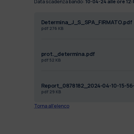
Data scadenza bando:
10-04-24 alle ore 12
Determina_J_S_SPA_FIRMATO.pdf
pdf
276 KB
prot._determina.pdf
pdf
52 KB
Report_0878182_2024-04-10-15-56-
pdf
29 KB
Torna all'elenco