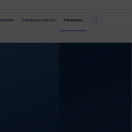
enibile
Campus e servizi
Persone