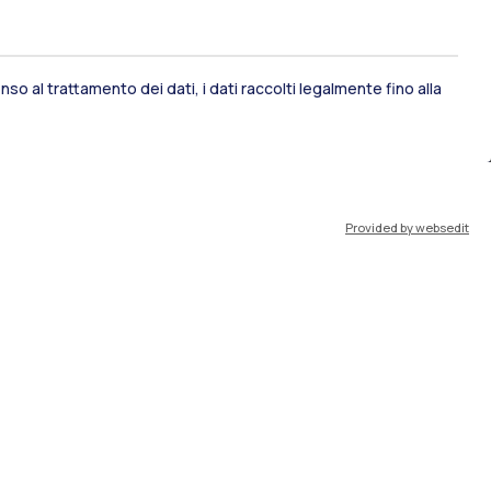
so al trattamento dei dati, i dati raccolti legalmente fino alla
ami di stato
Career Service
Provided by websedit
port
Pok
IT
EN