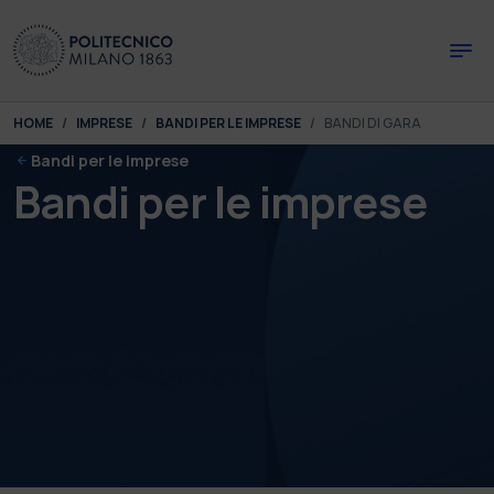
Skip to main content
Skip to page footer
You are here:
HOME
IMPRESE
BANDI PER LE IMPRESE
BANDI DI GARA
Bandi per le imprese
Bandi per le imprese