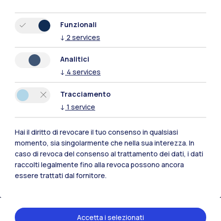
Funzionali
↓
2
services
Analitici
↓
4
services
Tracciamento
↓
1
service
Hai il diritto di revocare il tuo consenso in qualsiasi
Polimi Community
momento, sia singolarmente che nella sua interezza. In
caso di revoca del consenso al trattamento dei dati, i dati
Tutti i siti dell’ecosistema
raccolti legalmente fino alla revoca possono ancora
essere trattati dal fornitore.
Residenze
Frontiere
Esa
Accetta i selezionati