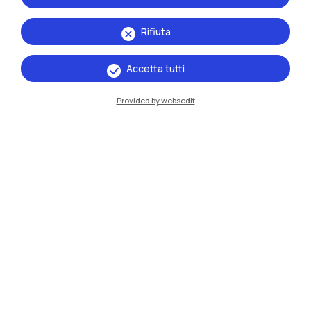
Rifiuta
Accetta tutti
Provided by websedit
IT
EN
Sedi
Milano Leonardo
Milano Bovisa
Cremona