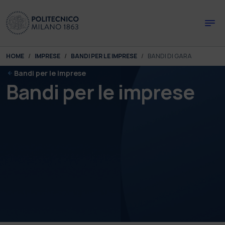
Skip to main content
Skip to page footer
You are here:
HOME
IMPRESE
BANDI PER LE IMPRESE
BANDI DI GARA
Bandi per le imprese
Bandi per le imprese