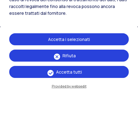
raccolti legalmente fino alla revoca possono ancora
Residenze
Frontiere
Esa
essere trattati dal fornitore.
Accetta i selezionati
Rifiuta
Accetta tutti
Provided by websedit
IT
EN
Sedi
Milano Leonardo