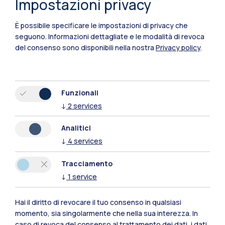
Impostazioni privacy
È possibile specificare le impostazioni di privacy che
seguono.
Informazioni dettagliate e le modalità di revoca
del consenso sono disponibili nella nostra
Privacy policy
.
Funzionali
↓
2
services
Analitici
↓
4
services
Tracciamento
↓
1
service
Polimi Community
Tutti i siti dell’ecosistema
Hai il diritto di revocare il tuo consenso in qualsiasi
momento, sia singolarmente che nella sua interezza. In
caso di revoca del consenso al trattamento dei dati, i dati