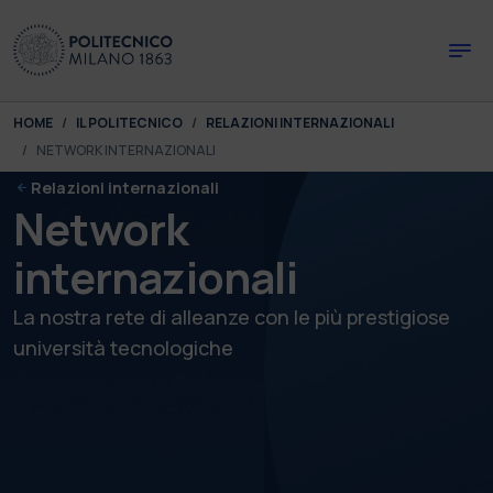
Skip to main content
Skip to page footer
You are here:
HOME
IL POLITECNICO
RELAZIONI INTERNAZIONALI
NETWORK INTERNAZIONALI
Relazioni internazionali
Network
internazionali
La nostra rete di alleanze con le più prestigiose
università tecnologiche