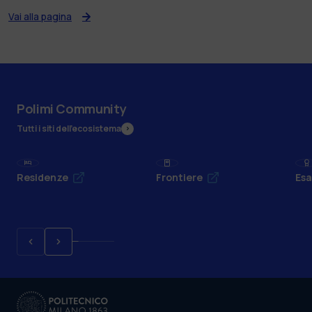
Vai alla pagina
Polimi Community
Tutti i siti dell’ecosistema
Residenze
Frontiere
Esa