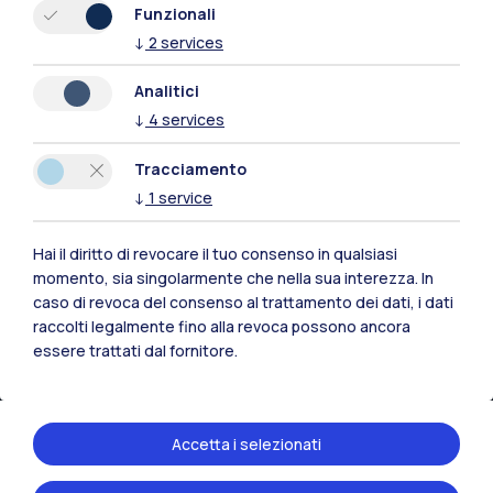
Xi'an
Funzionali
↓
2
services
Naviga il sito
Analitici
↓
4
services
Risorse
Tracciamento
Contattaci
↓
1
service
Hai il diritto di revocare il tuo consenso in qualsiasi
momento, sia singolarmente che nella sua interezza. In
caso di revoca del consenso al trattamento dei dati, i dati
raccolti legalmente fino alla revoca possono ancora
essere trattati dal fornitore.
Accetta i selezionati