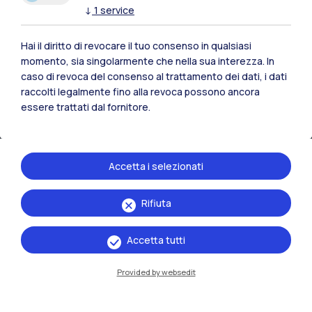
Sedi
↓
1
service
Milano Leonardo
Hai il diritto di revocare il tuo consenso in qualsiasi
Milano Bovisa
momento, sia singolarmente che nella sua interezza. In
caso di revoca del consenso al trattamento dei dati, i dati
Cremona
raccolti legalmente fino alla revoca possono ancora
essere trattati dal fornitore.
Lecco
Mantova
Accetta i selezionati
Piacenza
Rifiuta
Xi'an
Accetta tutti
Naviga il sito
Provided by websedit
Risorse