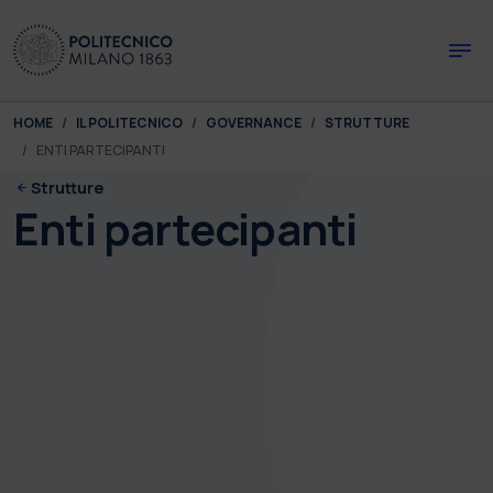
Skip to main content
Skip to page footer
You are here:
HOME
IL POLITECNICO
GOVERNANCE
STRUTTURE
ENTI PARTECIPANTI
Strutture
Enti partecipanti