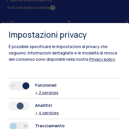
Tutti i siti dell’ecosistema
Residenze
Frontiere
Esa
Impostazioni privacy
È possibile specificare le impostazioni di privacy che
seguono.
Informazioni dettagliate e le modalità di revoca
del consenso sono disponibili nella nostra
Privacy policy
.
Funzionali
↓
2
services
Analitici
↓
4
services
IT
EN
Tracciamento