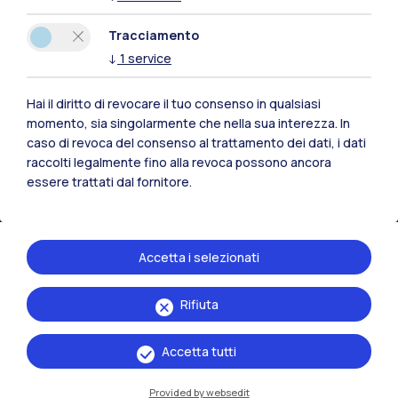
Risorse
Tracciamento
Contattaci
↓
1
service
Hai il diritto di revocare il tuo consenso in qualsiasi
momento, sia singolarmente che nella sua interezza. In
caso di revoca del consenso al trattamento dei dati, i dati
raccolti legalmente fino alla revoca possono ancora
essere trattati dal fornitore.
Accetta i selezionati
Rifiuta
Politecnico di Milano, Piazza Leonardo da Vinci 32, 20133 Milano | P.IVA
04376620151 - C.F. 80057930150
Accetta tutti
Accessibilità
Privacy Policy
Amministrazione Trasparente
Provided by websedit