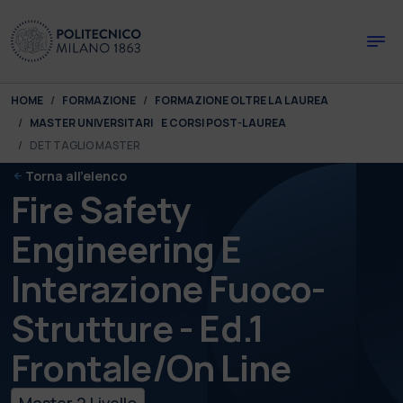
Skip to main content
Skip to page footer
You are here:
HOME
FORMAZIONE
FORMAZIONE OLTRE LA LAUREA
MASTER UNIVERSITARI E CORSI POST-LAUREA
DETTAGLIO MASTER
Torna all'elenco
Fire Safety
Engineering E
Interazione Fuoco-
Strutture - Ed.1
Frontale/on Line
Master 2 Livello