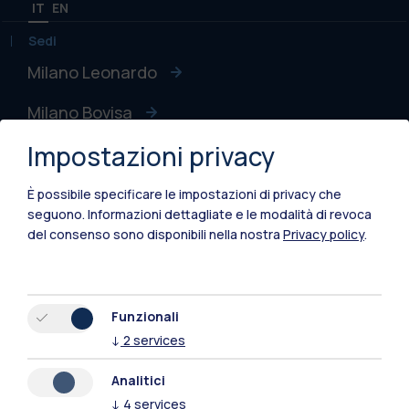
IT
EN
Sedi
Milano Leonardo
Milano Bovisa
Impostazioni privacy
Cremona
Lecco
È possibile specificare le impostazioni di privacy che
seguono.
Informazioni dettagliate e le modalità di revoca
Mantova
del consenso sono disponibili nella nostra
Privacy policy
.
Piacenza
Xi'an
Funzionali
↓
2
services
Naviga il sito
Analitici
↓
4
services