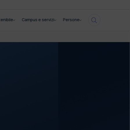
enibile
Campus e servizi
Persone