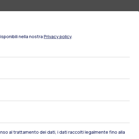
sponibili nella nostra
Privacy policy
.
ami di stato
Career Service
so al trattamento dei dati, i dati raccolti legalmente fino alla