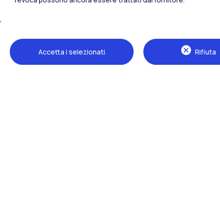
Tutti i siti dell’ecosistema
Accetta i selezionati
Rifiuta
Sedi
Milano Leonardo
Milano Bovisa
Cremona
Lecco