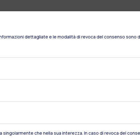
Informazioni dettagliate e le modalità di revoca del consenso sono di
Residenze
Frontiere
Es
sia singolarmente che nella sua interezza. In caso di revoca del consen