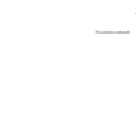
port
Pok
Provided by websedit
IT
EN
Risorse
WeBeep
Lavora con noi
Cerca aule
Cerca docenti
Cerca insegnamenti