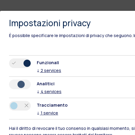
Impostazioni privacy
È possibile specificare le impostazioni di privacy che seguono.
Funzionali
↓
2
services
Analitici
↓
4
services
Tracciamento
↓
1
service
Polimi Community
Hai il diritto di revocare il tuo consenso in qualsiasi momento, 
revoca possono ancora essere trattati dal fornitore.