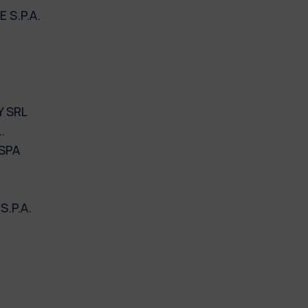
 S.P.A.
Y SRL
.
 SPA
.P.A.