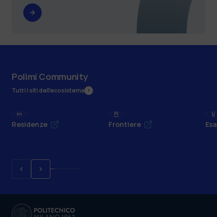
Polimi Community
Tutti i siti dell’ecosistema
Residenze
Frontiere
Esa