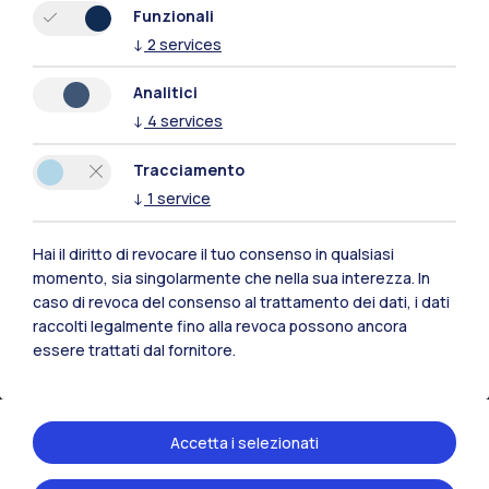
Xi'an
Funzionali
↓
2
services
Naviga il sito
Analitici
↓
4
services
Risorse
Tracciamento
Contattaci
↓
1
service
Hai il diritto di revocare il tuo consenso in qualsiasi
momento, sia singolarmente che nella sua interezza. In
caso di revoca del consenso al trattamento dei dati, i dati
raccolti legalmente fino alla revoca possono ancora
essere trattati dal fornitore.
Accetta i selezionati