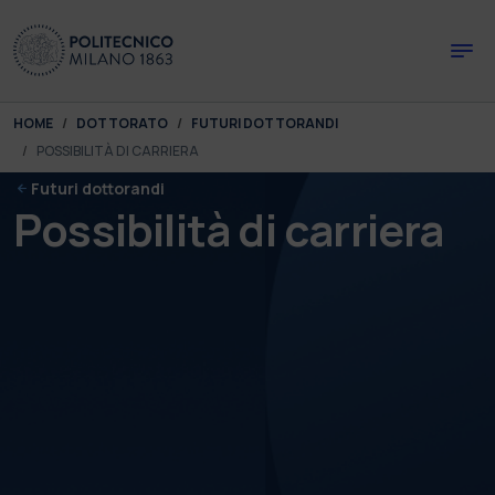
Skip to main content
Skip to page footer
You are here:
HOME
DOTTORATO
FUTURI DOTTORANDI
POSSIBILITÀ DI CARRIERA
Futuri dottorandi
Possibilità di carriera