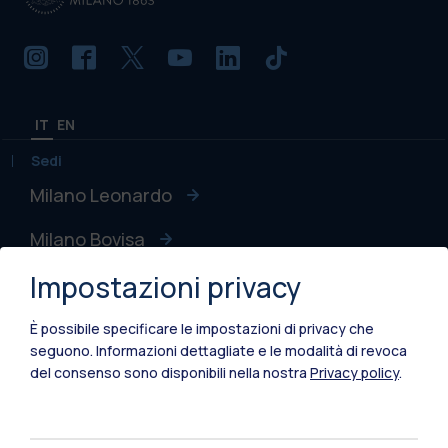
IT
EN
Sedi
Milano Leonardo
Milano Bovisa
Impostazioni privacy
Cremona
Lecco
È possibile specificare le impostazioni di privacy che
seguono.
Informazioni dettagliate e le modalità di revoca
Mantova
del consenso sono disponibili nella nostra
Privacy policy
.
Piacenza