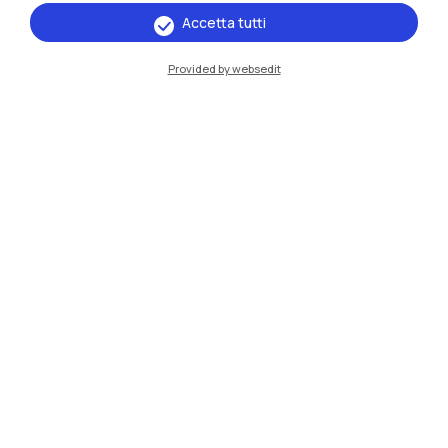
Accetta tutti
IT
EN
Provided by websedit
Sedi
Milano Leonardo
Milano Bovisa
Cremona
Lecco
Mantova
Piacenza
Xi'an