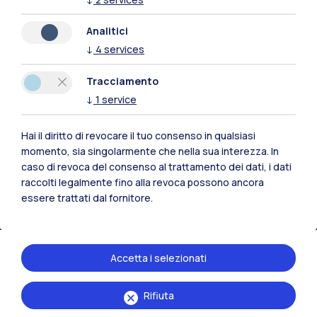
Analitici
↓
4
services
Polimi Community
Tracciamento
Tutti i siti dell’ecosistema
↓
1
service
Hai il diritto di revocare il tuo consenso in qualsiasi
Residenze
Frontiere
Esa
momento, sia singolarmente che nella sua interezza. In
caso di revoca del consenso al trattamento dei dati, i dati
raccolti legalmente fino alla revoca possono ancora
essere trattati dal fornitore.
Accetta i selezionati
Rifiuta