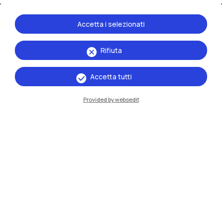
Accetta i selezionati
Rifiuta
IT
EN
Accetta tutti
Sedi
Provided by websedit
Milano Leonardo
Milano Bovisa
Cremona
Lecco
Mantova
Piacenza