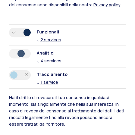
del consenso sono disponibili nella nostra
Privacy policy
.
Funzionali
↓
2
services
Analitici
Polimi Community
↓
4
services
Tutti i siti dell’ecosistema
Tracciamento
↓
1
service
Residenze
Frontiere
Esa
Hai il diritto di revocare il tuo consenso in qualsiasi
momento, sia singolarmente che nella sua interezza. In
caso di revoca del consenso al trattamento dei dati, i dati
raccolti legalmente fino alla revoca possono ancora
essere trattati dal fornitore.