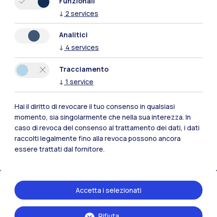
Funzionali
↓
2
services
Analitici
↓
4
services
Polimi Community
Tracciamento
Tutti i siti dell’ecosistema
↓
1
service
Residenze
Frontiere
Esa
Hai il diritto di revocare il tuo consenso in qualsiasi
momento, sia singolarmente che nella sua interezza. In
caso di revoca del consenso al trattamento dei dati, i dati
raccolti legalmente fino alla revoca possono ancora
essere trattati dal fornitore.
Accetta i selezionati
Rifiuta