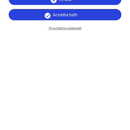
Accetta tutti
IT
EN
Provided by websedit
Sedi
Milano Leonardo
Milano Bovisa
Cremona
Lecco
Mantova
Piacenza
Xi'an