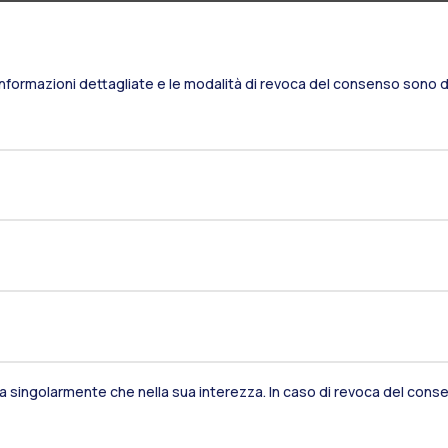
Informazioni dettagliate e le modalità di revoca del consenso sono di
Residenze
Frontiere
Es
sia singolarmente che nella sua interezza. In caso di revoca del consen