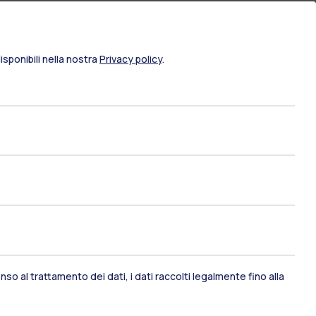
sponibili nella nostra
Privacy policy
.
ami di stato
Career Service
so al trattamento dei dati, i dati raccolti legalmente fino alla