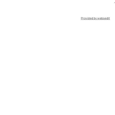
port
Pok
Provided by websedit
IT
EN
Risorse
WeBeep
Lavora con noi
Cerca aule
Cerca docenti
Cerca insegnamenti