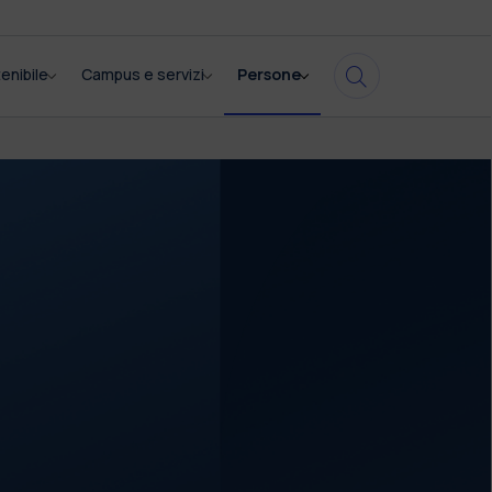
enibile
Campus e servizi
Persone