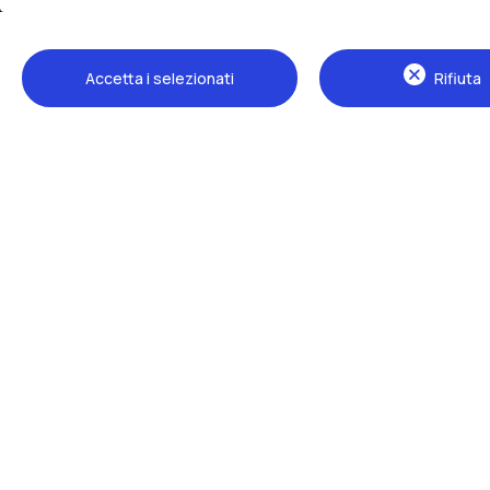
Accetta i selezionati
Rifiuta
Sedi
Milano Leonardo
Milano Bovisa
Cremona
Lecco