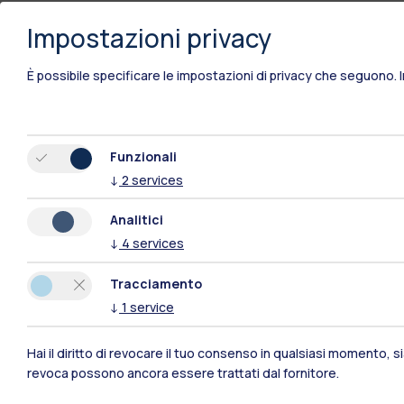
Impostazioni privacy
È possibile specificare le impostazioni di privacy che seguono.
Funzionali
↓
2
services
Analitici
↓
4
services
Tracciamento
↓
1
service
Polimi Community
Hai il diritto di revocare il tuo consenso in qualsiasi momento, 
revoca possono ancora essere trattati dal fornitore.
Tutti i siti dell’ecosistema