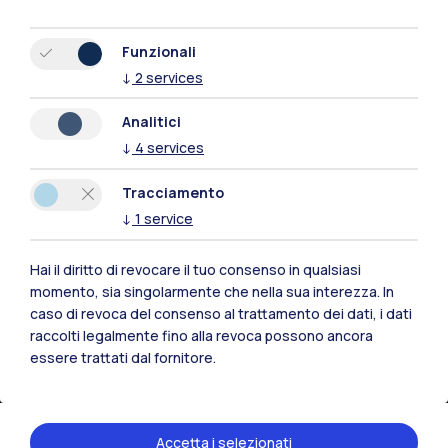
Funzionali
↓
2
services
Analitici
↓
4
services
Polimi Community
Tutti i siti dell’ecosistema
Tracciamento
↓
1
service
Residenze
Frontiere
Esa
Hai il diritto di revocare il tuo consenso in qualsiasi
momento, sia singolarmente che nella sua interezza. In
caso di revoca del consenso al trattamento dei dati, i dati
raccolti legalmente fino alla revoca possono ancora
essere trattati dal fornitore.
Accetta i selezionati