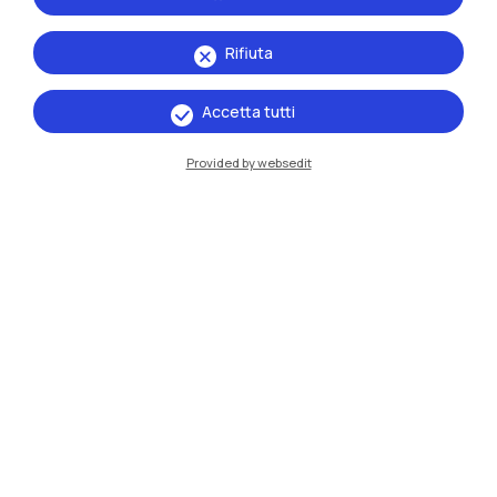
Rifiuta
Accetta tutti
IT
EN
Provided by websedit
Sedi
Milano Leonardo
Milano Bovisa
Cremona
Lecco
Mantova
Piacenza