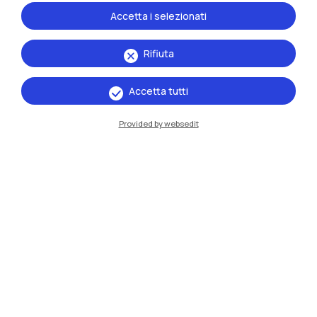
Accetta i selezionati
Rifiuta
Accetta tutti
IT
EN
Sedi
Provided by websedit
Milano Leonardo
Milano Bovisa
Cremona
Lecco
Mantova
Piacenza