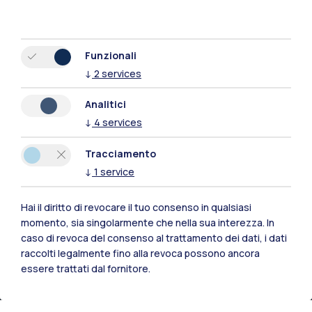
Funzionali
↓
2
services
Analitici
Polimi Community
↓
4
services
Tutti i siti dell’ecosistema
Tracciamento
↓
1
service
Residenze
Frontiere
Esa
Hai il diritto di revocare il tuo consenso in qualsiasi
momento, sia singolarmente che nella sua interezza. In
caso di revoca del consenso al trattamento dei dati, i dati
raccolti legalmente fino alla revoca possono ancora
essere trattati dal fornitore.