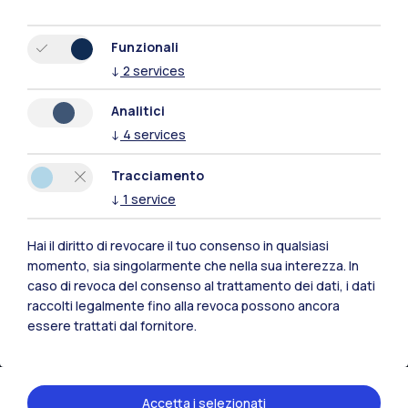
Funzionali
↓
2
services
Analitici
↓
4
services
Polimi Community
Tutti i siti dell’ecosistema
Tracciamento
↓
1
service
Residenze
Frontiere
Esa
Hai il diritto di revocare il tuo consenso in qualsiasi
momento, sia singolarmente che nella sua interezza. In
caso di revoca del consenso al trattamento dei dati, i dati
raccolti legalmente fino alla revoca possono ancora
essere trattati dal fornitore.
Accetta i selezionati