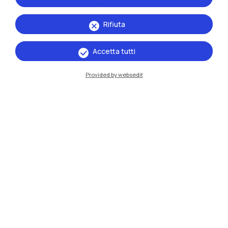
Rifiuta
Accetta tutti
IT
EN
Provided by websedit
Sedi
Milano Leonardo
Milano Bovisa
Cremona
Lecco
Mantova
Piacenza