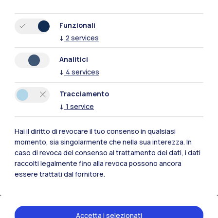
Funzionali
↓
2
services
Analitici
↓
4
services
Polimi Community
Tutti i siti dell’ecosistema
Tracciamento
↓
1
service
Residenze
Frontiere
Esa
Hai il diritto di revocare il tuo consenso in qualsiasi
momento, sia singolarmente che nella sua interezza. In
caso di revoca del consenso al trattamento dei dati, i dati
raccolti legalmente fino alla revoca possono ancora
essere trattati dal fornitore.
Accetta i selezionati