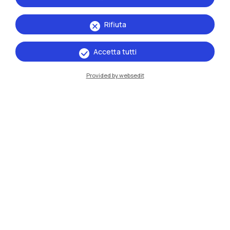
Rifiuta
Accetta tutti
IT
EN
Provided by websedit
Sedi
Milano Leonardo
Milano Bovisa
Cremona
Lecco
Mantova
Piacenza