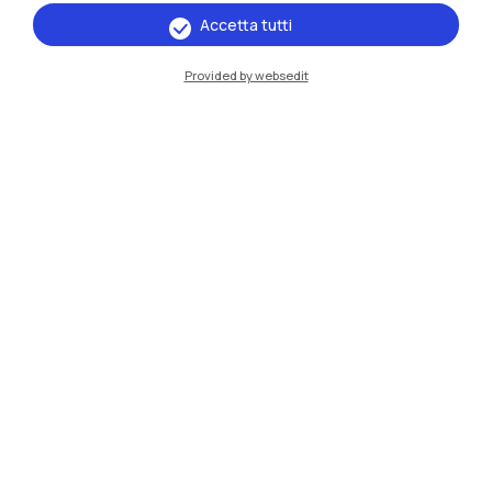
Accetta tutti
IT
EN
Provided by websedit
Sedi
Milano Leonardo
Milano Bovisa
Cremona
Lecco
Mantova
Piacenza
Xi'an