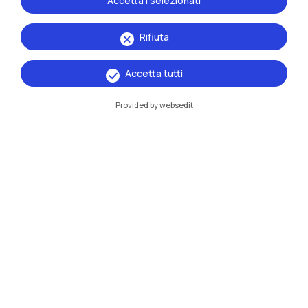
Accetta i selezionati
Rifiuta
Accetta tutti
IT
EN
Provided by websedit
Sedi
Milano Leonardo
Milano Bovisa
Cremona
Lecco
Mantova
Piacenza