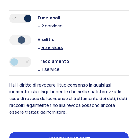
Funzionali
↓
2
services
Analitici
↓
4
services
Polimi Community
Tutti i siti dell’ecosistema
Tracciamento
↓
1
service
Residenze
Frontiere
Esa
Hai il diritto di revocare il tuo consenso in qualsiasi
momento, sia singolarmente che nella sua interezza. In
caso di revoca del consenso al trattamento dei dati, i dati
raccolti legalmente fino alla revoca possono ancora
essere trattati dal fornitore.