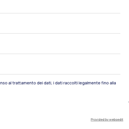
so al trattamento dei dati, i dati raccolti legalmente fino alla
ami di stato
Career Service
port
Pok
Provided by websedit