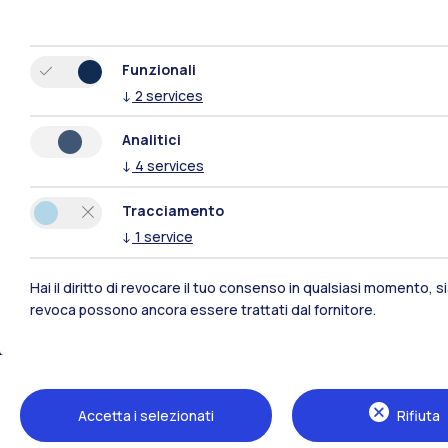
Funzionali
↓
2
services
Analitici
↓
4
services
Tracciamento
↓
1
service
Hai il diritto di revocare il tuo consenso in qualsiasi momento, 
revoca possono ancora essere trattati dal fornitore.
Polimi Community
Tutti i siti dell’ecosistema
Accetta i selezionati
Rifiuta