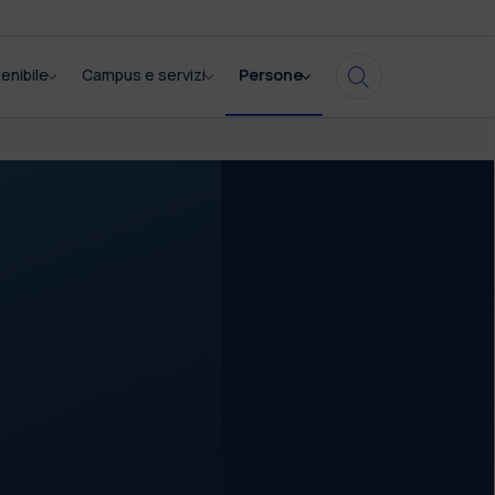
enibile
Campus e servizi
Persone