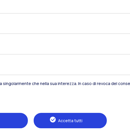
sia singolarmente che nella sua interezza. In caso di revoca del consen
Residenze
Frontiere
Es
Alumni
Webeep
S
Accetta tutti