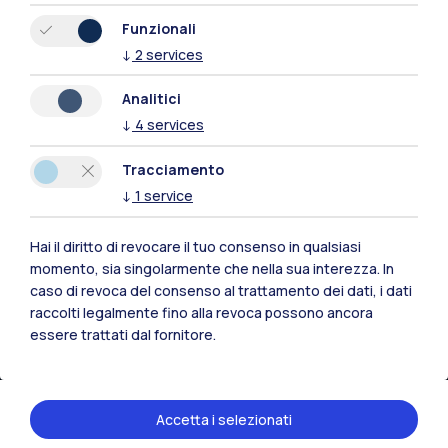
Funzionali
↓
2
services
Analitici
Polimi Community
↓
4
services
Tutti i siti dell’ecosistema
Tracciamento
↓
1
service
Residenze
Frontiere
Esa
Hai il diritto di revocare il tuo consenso in qualsiasi
momento, sia singolarmente che nella sua interezza. In
caso di revoca del consenso al trattamento dei dati, i dati
raccolti legalmente fino alla revoca possono ancora
essere trattati dal fornitore.
Accetta i selezionati