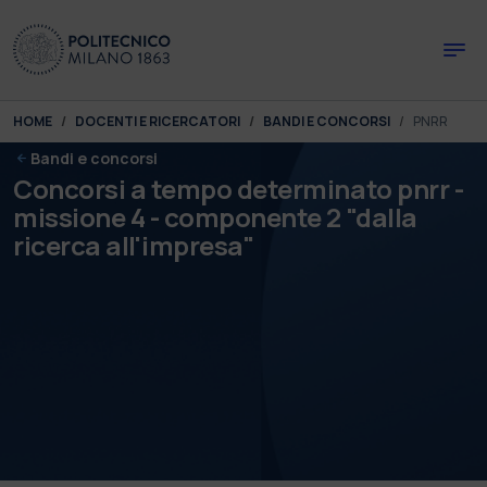
Skip to main content
Skip to page footer
You are here:
HOME
DOCENTI E RICERCATORI
BANDI E CONCORSI
PNRR
Bandi e concorsi
Concorsi a tempo determinato pnrr -
missione 4 - componente 2 "dalla
ricerca all'impresa"