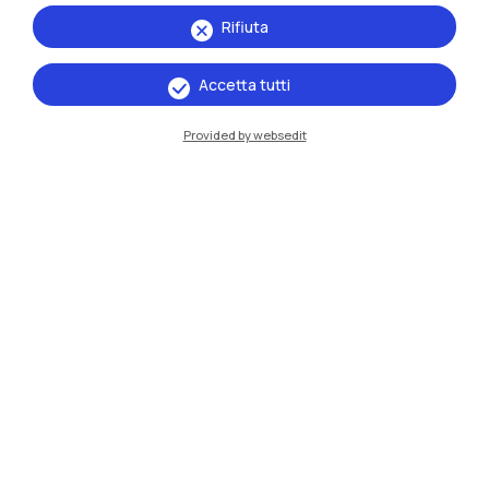
Rifiuta
Accetta tutti
IT
EN
Sedi
Provided by websedit
Milano Leonardo
Milano Bovisa
Cremona
Lecco
Mantova
Piacenza
Xi'an