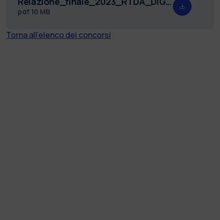
Relazione_finale_2023_RTDA_DIG_1.pdf
pdf
10 MB
Torna all'elenco dei concorsi