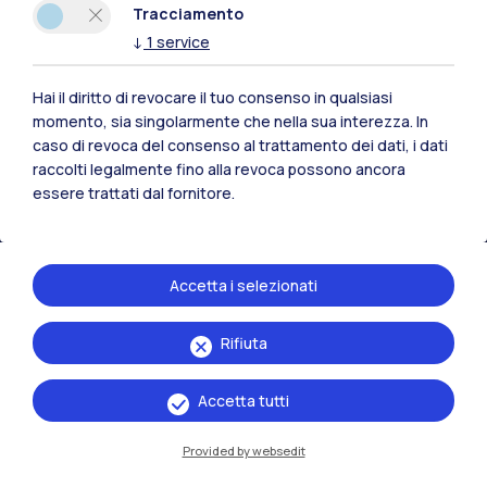
Tracciamento
Polimi Community
↓
1
service
Tutti i siti dell’ecosistema
Hai il diritto di revocare il tuo consenso in qualsiasi
momento, sia singolarmente che nella sua interezza. In
caso di revoca del consenso al trattamento dei dati, i dati
Residenze
Frontiere
Esa
raccolti legalmente fino alla revoca possono ancora
essere trattati dal fornitore.
Accetta i selezionati
Rifiuta
Accetta tutti
Provided by websedit