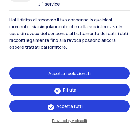
↓
1
service
Polimi Community
Tutti i siti dell’ecosistema
Hai il diritto di revocare il tuo consenso in qualsiasi
momento, sia singolarmente che nella sua interezza. In
caso di revoca del consenso al trattamento dei dati, i dati
Residenze
Frontiere
Esa
raccolti legalmente fino alla revoca possono ancora
essere trattati dal fornitore.
Accetta i selezionati
Rifiuta
Accetta tutti
Provided by websedit
IT
EN