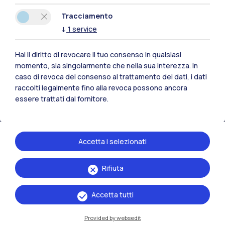
Tracciamento
Polimi Community
↓
1
service
Tutti i siti dell’ecosistema
Hai il diritto di revocare il tuo consenso in qualsiasi
momento, sia singolarmente che nella sua interezza. In
Residenze
Frontiere
Esa
caso di revoca del consenso al trattamento dei dati, i dati
raccolti legalmente fino alla revoca possono ancora
essere trattati dal fornitore.
Accetta i selezionati
Rifiuta
Accetta tutti
Provided by websedit