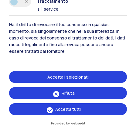
Tracciamento
Polimi Community
↓
1
service
Tutti i siti dell’ecosistema
Hai il diritto di revocare il tuo consenso in qualsiasi
momento, sia singolarmente che nella sua interezza. In
caso di revoca del consenso al trattamento dei dati, i dati
Residenze
Frontiere
Esa
raccolti legalmente fino alla revoca possono ancora
essere trattati dal fornitore.
Accetta i selezionati
Rifiuta
Accetta tutti
Provided by websedit
IT
EN