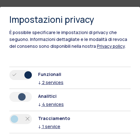
Impostazioni privacy
È possibile specificare le impostazioni di privacy che
seguono.
Informazioni dettagliate e le modalità di revoca
del consenso sono disponibili nella nostra
Privacy policy
.
Funzionali
↓
2
services
Polimi Community
Tutti i siti dell’ecosistema
Analitici
↓
4
services
Residenze
Frontiere
Esa
Tracciamento
↓
1
service