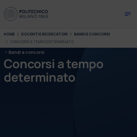
Skip to main content
Skip to page footer
You are here:
HOME
DOCENTI E RICERCATORI
BANDI E CONCORSI
CONCORSI A TEMPO DETERMINATO
Bandi e concorsi
Concorsi a tempo
determinato