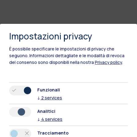
Impostazioni privacy
È possibile specificare le impostazioni di privacy che
seguono.
Informazioni dettagliate e le modalità di revoca
del consenso sono disponibili nella nostra
Privacy policy
.
Funzionali
Polimi Community
↓
2
services
Tutti i siti dell’ecosistema
Analitici
↓
4
services
Residenze
Frontiere
Esa
Tracciamento