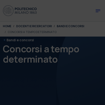
Skip to main content
Skip to page footer
You are here:
HOME
DOCENTI E RICERCATORI
BANDI E CONCORSI
CONCORSI A TEMPO DETERMINATO
Bandi e concorsi
Concorsi a tempo
determinato