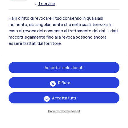
↓
1
service
Hai il diritto di revocare il tuo consenso in qualsiasi
momento, sia singolarmente che nella sua interezza. In
caso di revoca del consenso al trattamento dei dati, i dati
raccolti legalmente fino alla revoca possono ancora
essere trattati dal fornitore.
Accetta i selezionati
IT
EN
Rifiuta
Sedi
Accetta tutti
Milano Leonardo
Milano Bovisa
Provided by websedit
Cremona