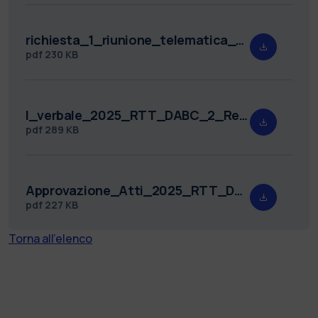
richiesta_1_riunione_telematica_2025_RTT_DABC_2_Firmata.pdf
pdf
230 KB
I_verbale_2025_RTT_DABC_2_Redatto.pdf
pdf
289 KB
Approvazione_Atti_2025_RTT_DABC_2.pdf
pdf
227 KB
Torna all'elenco