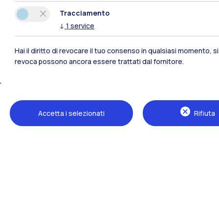
Tracciamento
Polimi Community
↓
1
service
Tutti i siti dell’ecosistema
Hai il diritto di revocare il tuo consenso in qualsiasi momento, 
revoca possono ancora essere trattati dal fornitore.
Accetta i selezionati
Rifiuta
Sedi
Milano Leonardo
Milano Bovisa