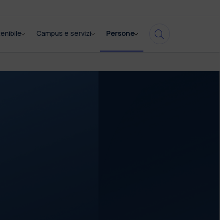
enibile
Campus e servizi
Persone