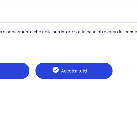
Residenze
Frontiere
Es
sia singolarmente che nella sua interezza. In caso di revoca del consen
Alumni
Webeep
S
Accetta tutti
Naviga il sito
Il Politecnico
Formazione