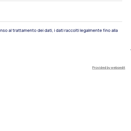
ami di stato
Career Service
so al trattamento dei dati, i dati raccolti legalmente fino alla
port
Pok
Provided by websedit
IT
EN
Risorse
WeBeep
Lavora con noi