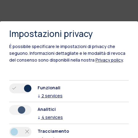
Impostazioni privacy
È possibile specificare le impostazioni di privacy che
seguono.
Informazioni dettagliate e le modalità di revoca
del consenso sono disponibili nella nostra
Privacy policy
.
Funzionali
Polimi Community
↓
2
services
Tutti i siti dell’ecosistema
Analitici
↓
4
services
Residenze
Frontiere
Esa
Tracciamento