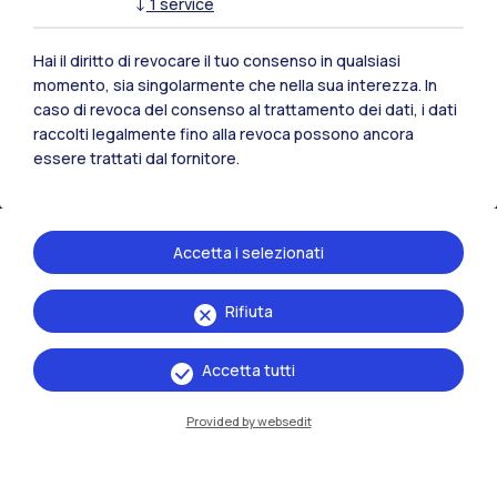
↓
1
service
Hai il diritto di revocare il tuo consenso in qualsiasi
momento, sia singolarmente che nella sua interezza. In
caso di revoca del consenso al trattamento dei dati, i dati
raccolti legalmente fino alla revoca possono ancora
essere trattati dal fornitore.
Accetta i selezionati
IT
EN
Rifiuta
Sedi
Accetta tutti
Milano Leonardo
Provided by websedit
Milano Bovisa
Cremona