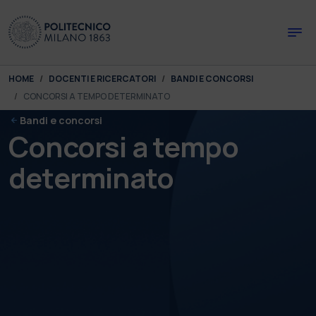
Skip to main content
Skip to page footer
You are here:
HOME
DOCENTI E RICERCATORI
BANDI E CONCORSI
CONCORSI A TEMPO DETERMINATO
Bandi e concorsi
Concorsi a tempo
determinato