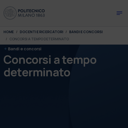
Skip to main content
Skip to page footer
You are here:
HOME
DOCENTI E RICERCATORI
BANDI E CONCORSI
CONCORSI A TEMPO DETERMINATO
Bandi e concorsi
Concorsi a tempo
determinato