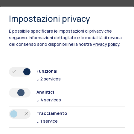
Impostazioni privacy
È possibile specificare le impostazioni di privacy che
seguono.
Informazioni dettagliate e le modalità di revoca
del consenso sono disponibili nella nostra
Privacy policy
.
Funzionali
↓
2
services
Polimi Community
Tutti i siti dell’ecosistema
Analitici
↓
4
services
Residenze
Frontiere
Esa
Tracciamento
↓
1
service