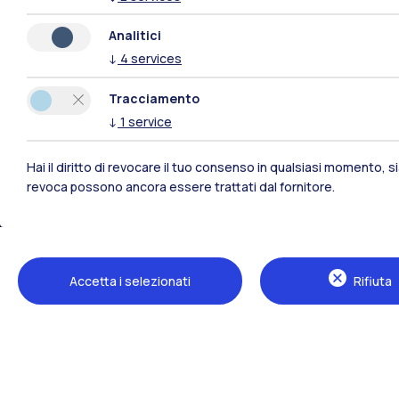
Analitici
↓
4
services
Polimi Community
Tracciamento
↓
1
service
Tutti i siti dell’ecosistema
Hai il diritto di revocare il tuo consenso in qualsiasi momento, 
revoca possono ancora essere trattati dal fornitore.
Accetta i selezionati
Rifiuta
Sedi
Milano Leonardo