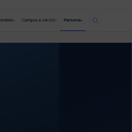
enibile
Campus e servizi
Persone