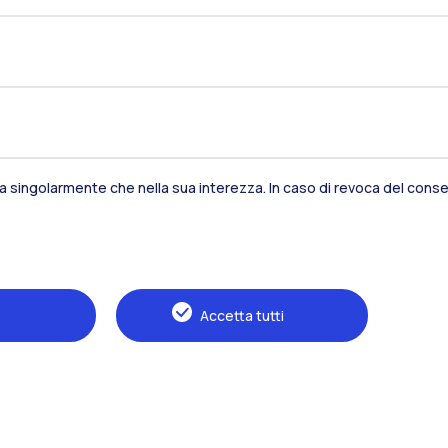
Residenze
Frontiere
Es
Alumni
Webeep
S
sia singolarmente che nella sua interezza. In caso di revoca del consen
Accetta tutti
Naviga il sito
Il Politecnico