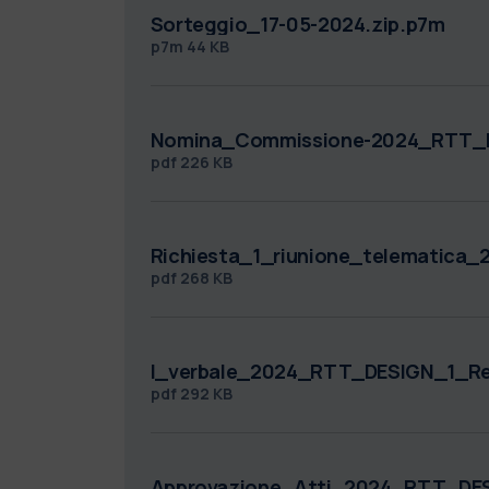
Sorteggio_17-05-2024.zip.p7m
p7m
44 KB
Nomina_Commissione-2024_RTT_D
pdf
226 KB
Richiesta_1_riunione_telematica
pdf
268 KB
I_verbale_2024_RTT_DESIGN_1_Re
pdf
292 KB
Approvazione_Atti_2024_RTT_DES