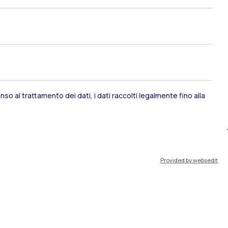
ami di stato
Career Service
port
Pok
so al trattamento dei dati, i dati raccolti legalmente fino alla
IT
EN
Provided by websedit
Risorse
WeBeep