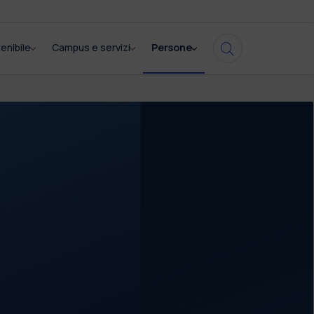
enibile
Campus e servizi
Persone