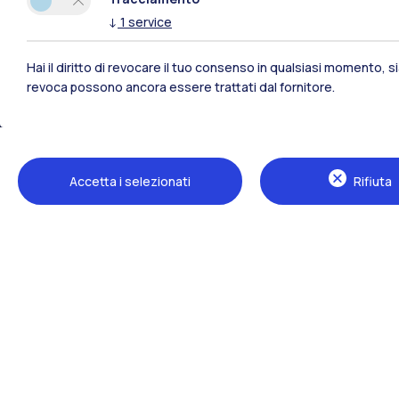
Polimi Community
↓
1
service
Hai il diritto di revocare il tuo consenso in qualsiasi momento, 
Tutti i siti dell’ecosistema
revoca possono ancora essere trattati dal fornitore.
Accetta i selezionati
Rifiuta
Sedi
Milano Leonardo
Milano Bovisa