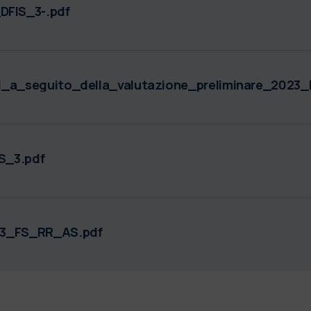
FIS_3-.pdf
i_a_seguito_della_valutazione_preliminare_2023
S_3.pdf
_3_FS_RR_AS.pdf