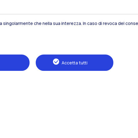
Residenze
Frontiere
Es
sia singolarmente che nella sua interezza. In caso di revoca del consen
Alumni
Webeep
S
Accetta tutti
Naviga il sito
Il Politecnico
Formazione
Ricerca