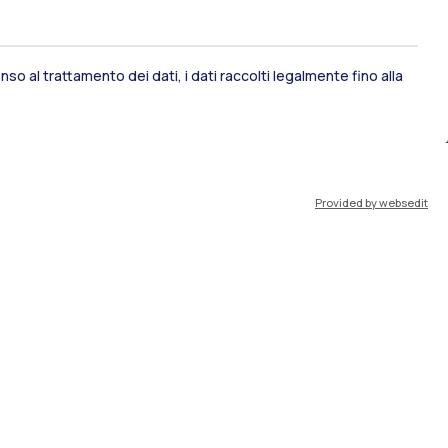
ami di stato
Career Service
so al trattamento dei dati, i dati raccolti legalmente fino alla
port
Pok
Provided by websedit
IT
EN
Risorse
WeBeep
Lavora con noi
Cerca aule