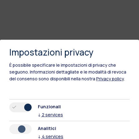
Impostazioni privacy
È possibile specificare le impostazioni di privacy che
seguono.
Informazioni dettagliate e le modalità di revoca
del consenso sono disponibili nella nostra
Privacy policy
.
Polimi Community
Funzionali
↓
2
services
Tutti i siti dell’ecosistema
Analitici
↓
4
services
Residenze
Frontiere
Esa