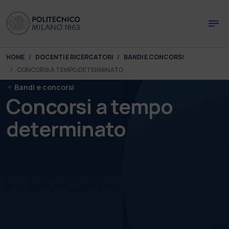
Skip to main content
Skip to page footer
You are here:
HOME
DOCENTI E RICERCATORI
BANDI E CONCORSI
CONCORSI A TEMPO DETERMINATO
Bandi e concorsi
Concorsi a tempo
determinato