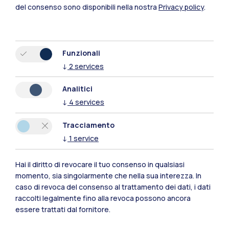
del consenso sono disponibili nella nostra
Privacy policy
.
Funzionali
↓
2
services
Analitici
Polimi Community
↓
4
services
Tutti i siti dell’ecosistema
Tracciamento
↓
1
service
Residenze
Frontiere
Esa
Hai il diritto di revocare il tuo consenso in qualsiasi
momento, sia singolarmente che nella sua interezza. In
caso di revoca del consenso al trattamento dei dati, i dati
raccolti legalmente fino alla revoca possono ancora
essere trattati dal fornitore.