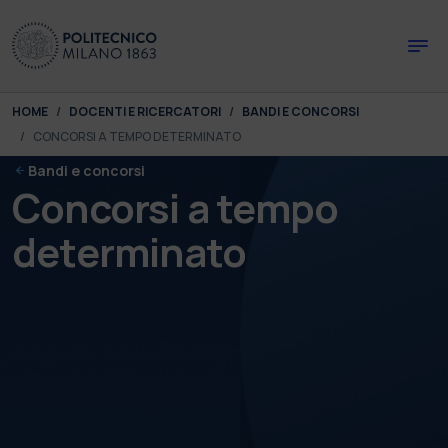
Skip to main content
Skip to page footer
You are here:
HOME
DOCENTI E RICERCATORI
BANDI E CONCORSI
CONCORSI A TEMPO DETERMINATO
Bandi e concorsi
Concorsi a tempo
determinato