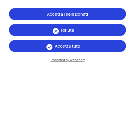
Accetta i selezionati
Rifiuta
Accetta tutti
IT
EN
Sedi
Provided by websedit
Milano Leonardo
Milano Bovisa
Cremona
Lecco
Mantova
Piacenza