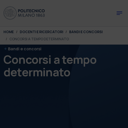
Skip to main content
Skip to page footer
You are here:
HOME
DOCENTI E RICERCATORI
BANDI E CONCORSI
CONCORSI A TEMPO DETERMINATO
Bandi e concorsi
Concorsi a tempo
determinato