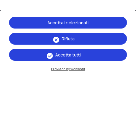
Accetta i selezionati
Rifiuta
IT
EN
Accetta tutti
Sedi
Provided by websedit
Milano Leonardo
Milano Bovisa
Cremona
Lecco
Mantova