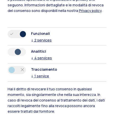
seguono.
Informazioni dettagliate e le modalità di revoca
del consenso sono disponibili nella nostra
Privacy policy
.
Funzionali
↓
2
services
Analitici
Polimi Community
↓
4
services
Tutti i siti dell’ecosistema
Tracciamento
↓
1
service
Residenze
Frontiere
Esa
Hai il diritto di revocare il tuo consenso in qualsiasi
momento, sia singolarmente che nella sua interezza. In
caso di revoca del consenso al trattamento dei dati, i dati
raccolti legalmente fino alla revoca possono ancora
essere trattati dal fornitore.