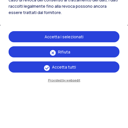
raccolti legalmente fino alla revoca possono ancora
essere trattati dal fornitore.
Accetta i selezionati
Rifiuta
IT
EN
Accetta tutti
Sedi
Milano Leonardo
Provided by websedit
Milano Bovisa
Cremona
Lecco