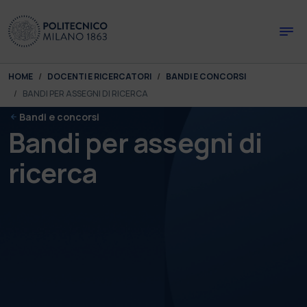
Skip to main content
Skip to page footer
You are here:
HOME
DOCENTI E RICERCATORI
BANDI E CONCORSI
BANDI PER ASSEGNI DI RICERCA
Bandi e concorsi
Bandi per assegni di
ricerca