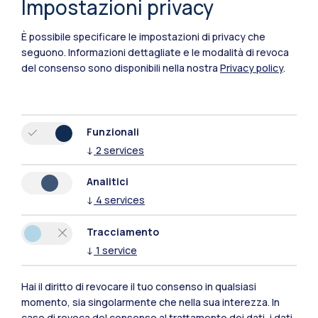
Impostazioni privacy
È possibile specificare le impostazioni di privacy che
seguono.
Informazioni dettagliate e le modalità di revoca
del consenso sono disponibili nella nostra
Privacy policy
.
Funzionali
↓
2
services
Polimi Community
Analitici
Tutti i siti dell’ecosistema
↓
4
services
Tracciamento
Residenze
Frontiere
Esa
↓
1
service
Hai il diritto di revocare il tuo consenso in qualsiasi
momento, sia singolarmente che nella sua interezza. In
caso di revoca del consenso al trattamento dei dati, i dati