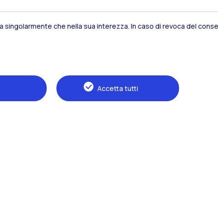
Residenze
Frontiere
Es
sia singolarmente che nella sua interezza. In caso di revoca del consen
Alumni
Webeep
S
Accetta tutti
Naviga il sito
Il Politecnico
Formazione
Ricerca