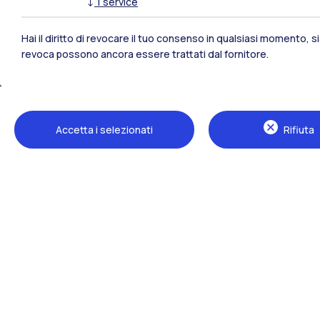
↓
1
service
Polimi Community
Hai il diritto di revocare il tuo consenso in qualsiasi momento, 
Tutti i siti dell’ecosistema
revoca possono ancora essere trattati dal fornitore.
Accetta i selezionati
Rifiuta
Sedi
Milano Leonardo
Milano Bovisa
Cremona