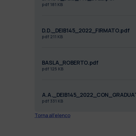
pdf
181 KB
D.D._DEIB145_2022_FIRMATO.pdf
pdf
211 KB
BASLA_ROBERTO.pdf
pdf
125 KB
A.A._DEIB145_2022_CON_GRADUA
pdf
331 KB
Torna all'elenco