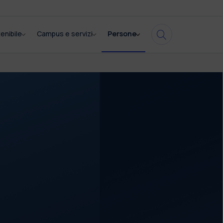
enibile
Campus e servizi
Persone