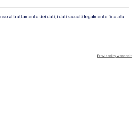
ami di stato
Career Service
so al trattamento dei dati, i dati raccolti legalmente fino alla
port
Pok
Provided by websedit
IT
EN
Risorse
WeBeep
Lavora con noi
Cerca aule