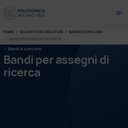
Skip to main content
Skip to page footer
You are here:
HOME
DOCENTI E RICERCATORI
BANDI E CONCORSI
BANDI PER ASSEGNI DI RICERCA
Bandi e concorsi
Bandi per assegni di
ricerca