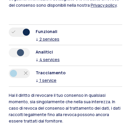
del consenso sono disponibili nella nostra
Privacy policy
.
Funzionali
↓
2
services
Analitici
Polimi Community
↓
4
services
Tutti i siti dell’ecosistema
Tracciamento
↓
1
service
Residenze
Frontiere
Esa
Hai il diritto di revocare il tuo consenso in qualsiasi
momento, sia singolarmente che nella sua interezza. In
caso di revoca del consenso al trattamento dei dati, i dati
raccolti legalmente fino alla revoca possono ancora
essere trattati dal fornitore.